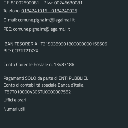
C.F. 81002590081 - P.Iva: 00246630081
Telefono:
0184241016 - 0184240025
E-mail:
PEC:
IBAN TESORERIA: IT21S0359901800000000158606
BIC: CCRTIT2TXXX
Conto Corrente Postale n. 13487186
Pagamenti SOLO da parte di ENTI PUBBLICI:
Conto di contabilità speciale Banca d’Italia
IT57T0100004306TU0000007552
Uffici e orari
Numeri utili