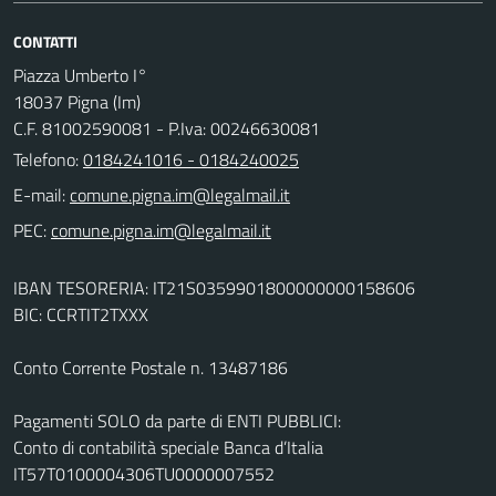
CONTATTI
Piazza Umberto I°
18037 Pigna (Im)
C.F. 81002590081 - P.Iva: 00246630081
Telefono:
0184241016 - 0184240025
E-mail:
PEC:
IBAN TESORERIA: IT21S0359901800000000158606
BIC: CCRTIT2TXXX
Conto Corrente Postale n. 13487186
Pagamenti SOLO da parte di ENTI PUBBLICI:
Conto di contabilità speciale Banca d’Italia
IT57T0100004306TU0000007552