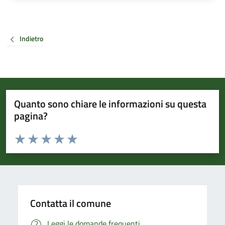
Indietro
Quanto sono chiare le informazioni su questa
pagina?
Valuta da 1 a 5 stelle la pagina
Valuta 1 stelle su 5
Valuta 2 stelle su 5
Valuta 3 stelle su 5
Valuta 4 stelle su 5
Valuta 5 stelle su 5
Contatta il comune
Leggi le domande frequenti