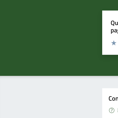
Qu
pa
Valut
Valu
Con