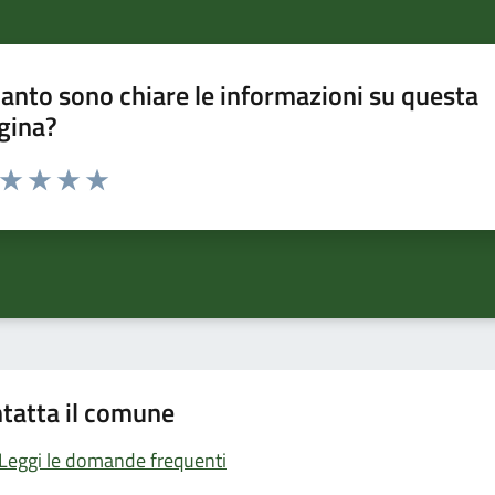
anto sono chiare le informazioni su questa
gina?
a da 1 a 5 stelle la pagina
ta 1 stelle su 5
Valuta 2 stelle su 5
Valuta 3 stelle su 5
Valuta 4 stelle su 5
Valuta 5 stelle su 5
tatta il comune
Leggi le domande frequenti