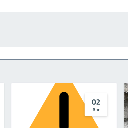
02
Apr