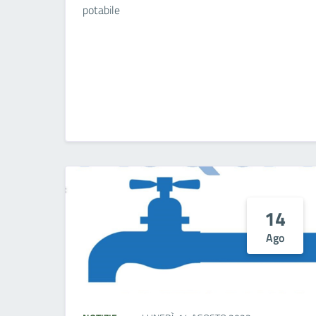
potabile
14
Ago