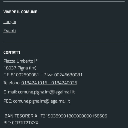
VIVERE IL COMUNE
Luoghi
Eventi
CONTATTI
Piazza Umberto I°
18037 Pigna (Im)
C.F. 81002590081 - P.Iva: 00246630081
Telefono:
0184241016 - 0184240025
E-mail:
PEC:
IBAN TESORERIA: IT21S0359901800000000158606
BIC: CCRTIT2TXXX