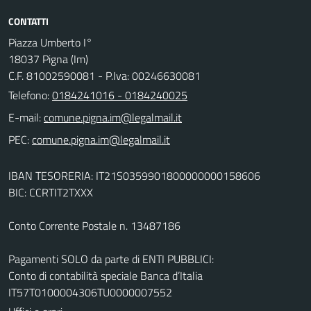
CONTATTI
Piazza Umberto I°
18037 Pigna (Im)
C.F. 81002590081 - P.Iva: 00246630081
Telefono:
0184241016 - 0184240025
E-mail:
PEC:
IBAN TESORERIA: IT21S0359901800000000158606
BIC: CCRTIT2TXXX
Conto Corrente Postale n. 13487186
Pagamenti SOLO da parte di ENTI PUBBLICI:
Conto di contabilità speciale Banca d’Italia
IT57T0100004306TU0000007552