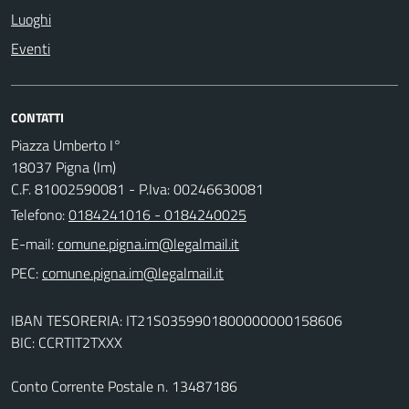
Luoghi
Eventi
CONTATTI
Piazza Umberto I°
18037 Pigna (Im)
C.F. 81002590081 - P.Iva: 00246630081
Telefono:
0184241016 - 0184240025
E-mail:
PEC:
IBAN TESORERIA: IT21S0359901800000000158606
BIC: CCRTIT2TXXX
Conto Corrente Postale n. 13487186