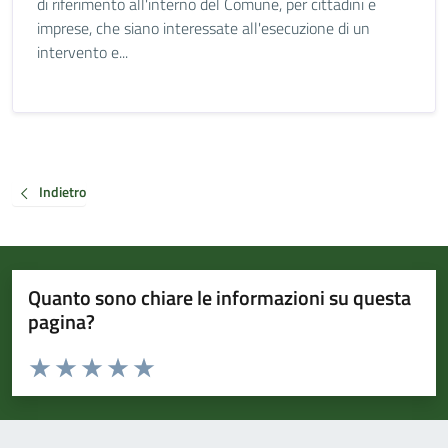
di riferimento all'interno del Comune, per cittadini e
imprese, che siano interessate all'esecuzione di un
intervento e...
Indietro
Quanto sono chiare le informazioni su questa
pagina?
Valuta da 1 a 5 stelle la pagina
Valuta 1 stelle su 5
Valuta 2 stelle su 5
Valuta 3 stelle su 5
Valuta 4 stelle su 5
Valuta 5 stelle su 5