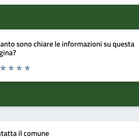
anto sono chiare le informazioni su questa
gina?
a da 1 a 5 stelle la pagina
ta 1 stelle su 5
Valuta 2 stelle su 5
Valuta 3 stelle su 5
Valuta 4 stelle su 5
Valuta 5 stelle su 5
tatta il comune