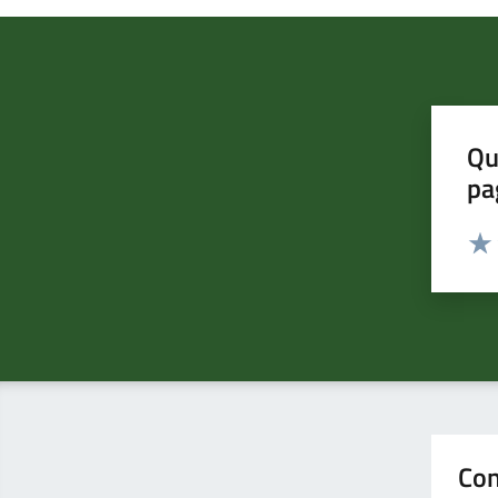
Qu
pa
Valut
Valu
Con