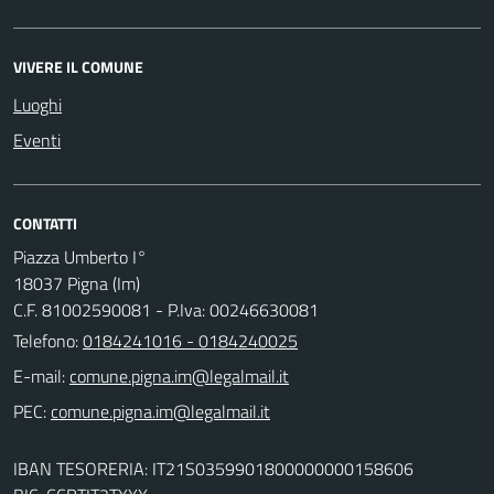
VIVERE IL COMUNE
Luoghi
Eventi
CONTATTI
Piazza Umberto I°
18037 Pigna (Im)
C.F. 81002590081 - P.Iva: 00246630081
Telefono:
0184241016 - 0184240025
E-mail:
PEC:
IBAN TESORERIA: IT21S0359901800000000158606