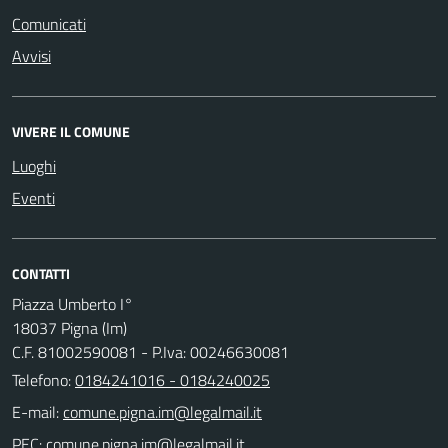
Comunicati
Avvisi
VIVERE IL COMUNE
Luoghi
Eventi
CONTATTI
Piazza Umberto I°
18037 Pigna (Im)
C.F. 81002590081 - P.Iva: 00246630081
Telefono:
0184241016 - 0184240025
E-mail:
PEC: