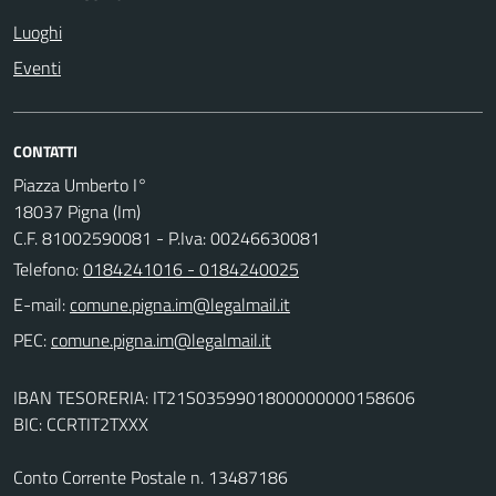
Luoghi
Eventi
CONTATTI
Piazza Umberto I°
18037 Pigna (Im)
C.F. 81002590081 - P.Iva: 00246630081
Telefono:
0184241016 - 0184240025
E-mail:
PEC:
IBAN TESORERIA: IT21S0359901800000000158606
BIC: CCRTIT2TXXX
Conto Corrente Postale n. 13487186