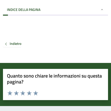
INDICE DELLA PAGINA
Indietro
Quanto sono chiare le informazioni su questa
pagina?
Valuta da 1 a 5 stelle la pagina
Valuta 1 stelle su 5
Valuta 2 stelle su 5
Valuta 3 stelle su 5
Valuta 4 stelle su 5
Valuta 5 stelle su 5