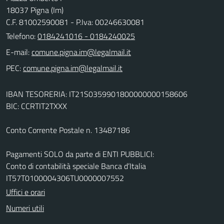
18037 Pigna (Im)
C.F. 81002590081 - P.Iva: 00246630081
Telefono:
0184241016 - 0184240025
E-mail:
PEC:
IBAN TESORERIA: IT21S0359901800000000158606
BIC: CCRTIT2TXXX
Conto Corrente Postale n. 13487186
Pagamenti SOLO da parte di ENTI PUBBLICI:
Conto di contabilità speciale Banca d’Italia
IT57T0100004306TU0000007552
Uffici e orari
Numeri utili