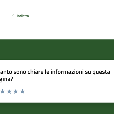
Indietro
anto sono chiare le informazioni su questa
gina?
a da 1 a 5 stelle la pagina
ta 1 stelle su 5
Valuta 2 stelle su 5
Valuta 3 stelle su 5
Valuta 4 stelle su 5
Valuta 5 stelle su 5