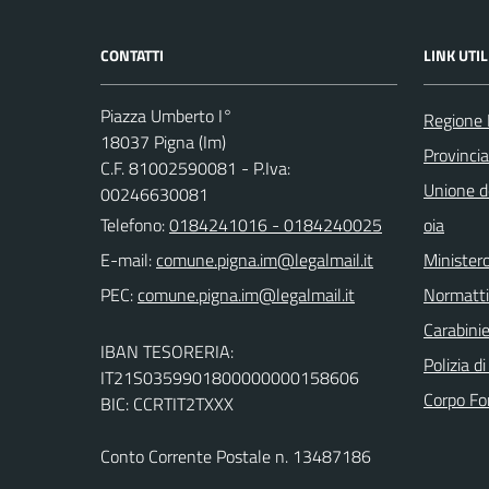
CONTATTI
LINK UTIL
Piazza Umberto I°
Regione 
18037 Pigna (Im)
Provincia
C.F. 81002590081 - P.Iva:
Unione de
00246630081
Telefono:
0184241016 - 0184240025
oia
E-mail:
Ministero
PEC:
Normatt
Carabinie
IBAN TESORERIA:
Polizia d
IT21S0359901800000000158606
Corpo Fo
BIC: CCRTIT2TXXX
Conto Corrente Postale n. 13487186