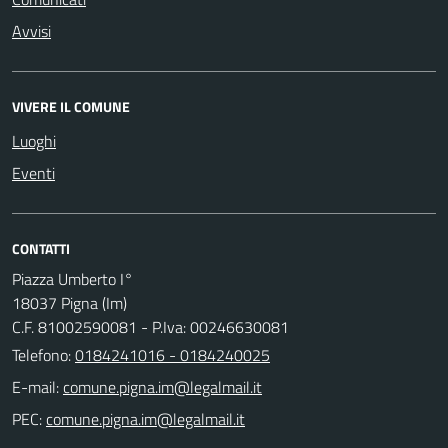
Avvisi
VIVERE IL COMUNE
Luoghi
Eventi
CONTATTI
Piazza Umberto I°
18037 Pigna (Im)
C.F. 81002590081 - P.Iva: 00246630081
Telefono:
0184241016 - 0184240025
E-mail:
PEC: