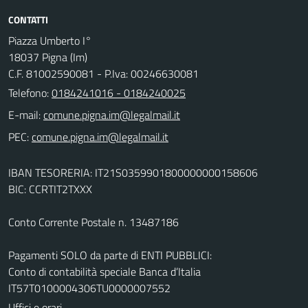
CONTATTI
Piazza Umberto I°
18037 Pigna (Im)
C.F. 81002590081 - P.Iva: 00246630081
Telefono:
0184241016 - 0184240025
E-mail:
PEC:
IBAN TESORERIA: IT21S0359901800000000158606
BIC: CCRTIT2TXXX
Conto Corrente Postale n. 13487186
Pagamenti SOLO da parte di ENTI PUBBLICI:
Conto di contabilità speciale Banca d’Italia
IT57T0100004306TU0000007552
Uffici e orari