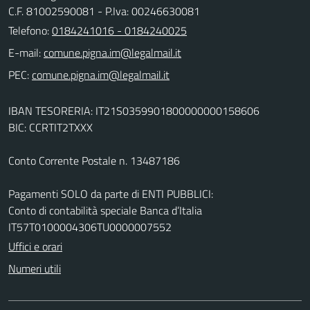
C.F. 81002590081 - P.Iva: 00246630081
Telefono:
0184241016 - 0184240025
E-mail:
PEC:
IBAN TESORERIA: IT21S0359901800000000158606
BIC: CCRTIT2TXXX
Conto Corrente Postale n. 13487186
Pagamenti SOLO da parte di ENTI PUBBLICI:
Conto di contabilità speciale Banca d’Italia
IT57T0100004306TU0000007552
Uffici e orari
Numeri utili