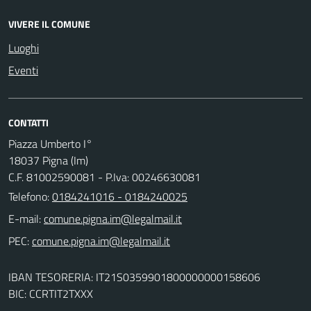
VIVERE IL COMUNE
Luoghi
Eventi
CONTATTI
Piazza Umberto I°
18037 Pigna (Im)
C.F. 81002590081 - P.Iva: 00246630081
Telefono:
0184241016 - 0184240025
E-mail:
PEC:
IBAN TESORERIA: IT21S0359901800000000158606
BIC: CCRTIT2TXXX