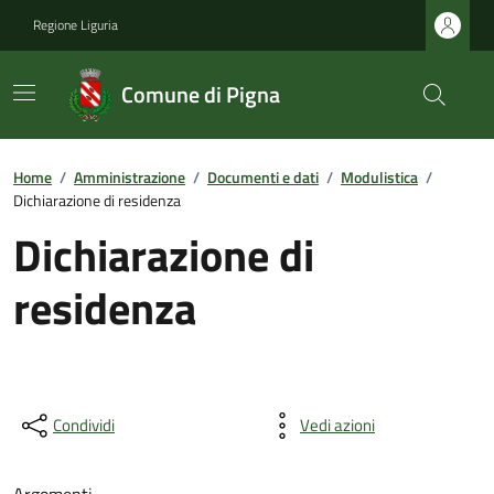
Regione Liguria
Comune di Pigna
Home
/
Amministrazione
/
Documenti e dati
/
Modulistica
/
Dichiarazione di residenza
Dichiarazione di
residenza
Condividi
Vedi azioni