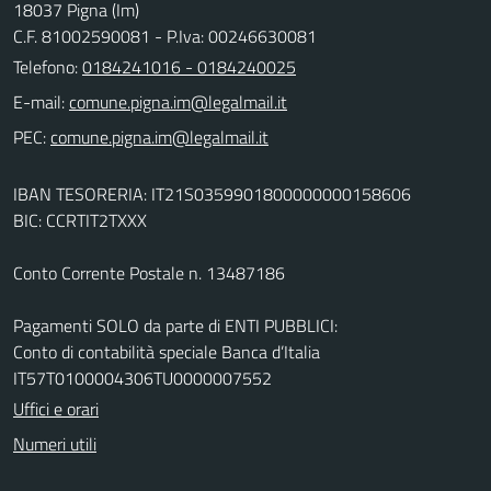
18037 Pigna (Im)
C.F. 81002590081 - P.Iva: 00246630081
Telefono:
0184241016 - 0184240025
E-mail:
PEC:
IBAN TESORERIA: IT21S0359901800000000158606
BIC: CCRTIT2TXXX
Conto Corrente Postale n. 13487186
Pagamenti SOLO da parte di ENTI PUBBLICI:
Conto di contabilità speciale Banca d’Italia
IT57T0100004306TU0000007552
Uffici e orari
Numeri utili