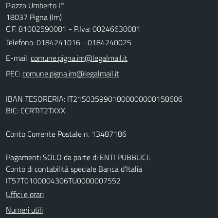
Piazza Umberto I°
18037 Pigna (Im)
C.F. 81002590081 - P.Iva: 00246630081
Telefono:
0184241016 - 0184240025
E-mail:
PEC:
IBAN TESORERIA: IT21S0359901800000000158606
BIC: CCRTIT2TXXX
Conto Corrente Postale n. 13487186
Pagamenti SOLO da parte di ENTI PUBBLICI:
Conto di contabilità speciale Banca d’Italia
IT57T0100004306TU0000007552
Uffici e orari
Numeri utili