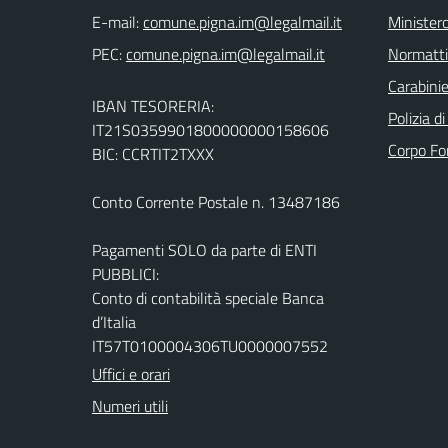
E-mail:
Ministero
PEC:
Normatt
Carabinie
IBAN TESORERIA:
Polizia d
IT21S0359901800000000158606
Corpo Fo
BIC: CCRTIT2TXXX
Conto Corrente Postale n. 13487186
Pagamenti SOLO da parte di ENTI
PUBBLICI:
Conto di contabilità speciale Banca
d’Italia
IT57T0100004306TU0000007552
Uffici e orari
Numeri utili