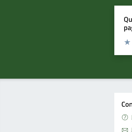
Qu
pa
Valut
Valu
Con