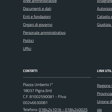
Aree amministrative
Anagrafe 
Documenti e dati
Autorizza
Enti e fondazioni
Catasto e
Organi di governo
Giustizia
Personale amministrativo
Politici
Uffici
CONTATTI
LINK UTIL
Piazza Umberto I°
Regione 
18037 Pigna (Im)
Provincia
C.F. 81002590081 - P.Iva:
Unione de
00246630081
Telefono:
0184241016 - 0184240025
oia