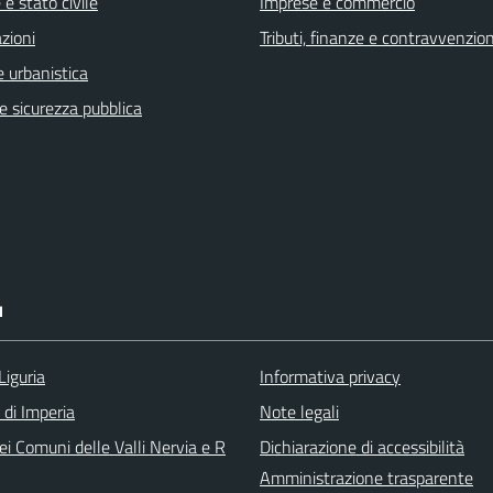
e stato civile
Imprese e commercio
zioni
Tributi, finanze e contravvenzion
 urbanistica
 e sicurezza pubblica
I
Liguria
Informativa privacy
 di Imperia
Note legali
i Comuni delle Valli Nervia e R
Dichiarazione di accessibilità
Amministrazione trasparente