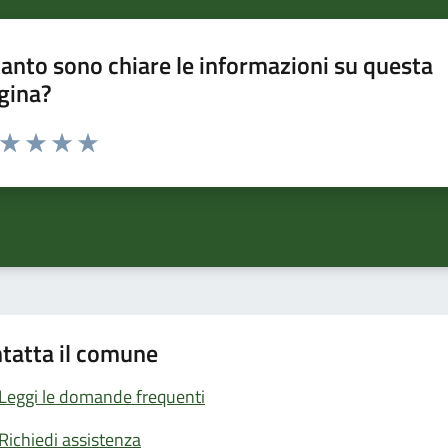
anto sono chiare le informazioni su questa
gina?
a da 1 a 5 stelle la pagina
ta 1 stelle su 5
Valuta 2 stelle su 5
Valuta 3 stelle su 5
Valuta 4 stelle su 5
Valuta 5 stelle su 5
tatta il comune
Leggi le domande frequenti
Richiedi assistenza