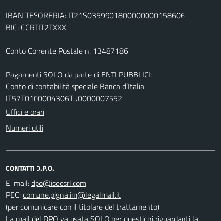
IBAN TESORERIA: IT21S0359901800000000158606
BIC: CCRTIT2TXXX
Conto Corrente Postale n. 13487186
Pagamenti SOLO da parte di ENTI PUBBLICI:
Conto di contabilità speciale Banca d’Italia
IT57T0100004306TU0000007552
Uffici e orari
Numeri utili
CONTATTI D.P.O.
E-mail:
PEC:
(per comunicare con il titolare del trattamento)
La mail del DPO va usata SOLO per questioni riguardanti la