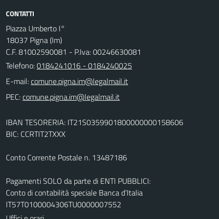
CONTATTI
Piazza Umberto I°
18037 Pigna (Im)
C.F. 81002590081 - P.Iva: 00246630081
Telefono:
0184241016 - 0184240025
E-mail:
PEC:
IBAN TESORERIA: IT21S0359901800000000158606
BIC: CCRTIT2TXXX
Conto Corrente Postale n. 13487186
Pagamenti SOLO da parte di ENTI PUBBLICI:
Conto di contabilità speciale Banca d’Italia
IT57T0100004306TU0000007552
Uffici e orari