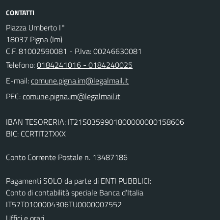
CONTATTI
Piazza Umberto I°
18037 Pigna (Im)
C.F. 81002590081 - P.Iva: 00246630081
Telefono:
0184241016 - 0184240025
E-mail:
PEC:
IBAN TESORERIA: IT21S0359901800000000158606
BIC: CCRTIT2TXXX
Conto Corrente Postale n. 13487186
Pagamenti SOLO da parte di ENTI PUBBLICI:
Conto di contabilità speciale Banca d’Italia
IT57T0100004306TU0000007552
Uffici e orari