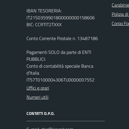
Carabinie
IBAN TESORERIA:
Polizia d
IT21S0359901800000000158606
Corpo Fo
BIC: CCRTIT2TXXX
Conto Corrente Postale n. 13487186
Pagamenti SOLO da parte di ENTI
PUBBLICI:
Conto di contabilità speciale Banca
d’Italia
IT57T0100004306TU0000007552
Uffici e orari
Numeri utili
CONTATTI D.P.O.