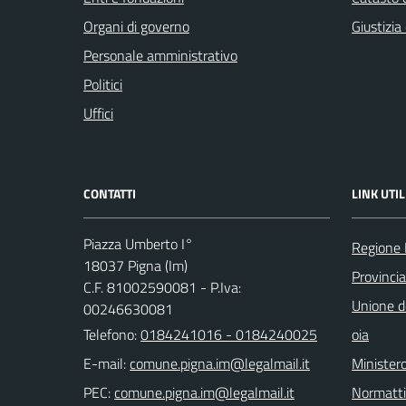
Organi di governo
Giustizia
Personale amministrativo
Politici
Uffici
CONTATTI
LINK UTIL
Piazza Umberto I°
Regione 
18037 Pigna (Im)
Provincia
C.F. 81002590081 - P.Iva:
Unione de
00246630081
Telefono:
0184241016 - 0184240025
oia
E-mail:
Ministero
PEC:
Normatt