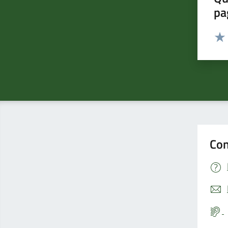
pa
Valut
Valu
Con