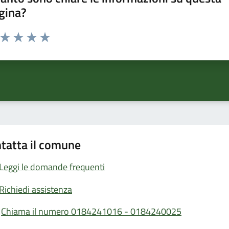
gina?
a da 1 a 5 stelle la pagina
ta 1 stelle su 5
Valuta 2 stelle su 5
Valuta 3 stelle su 5
Valuta 4 stelle su 5
Valuta 5 stelle su 5
tatta il comune
Leggi le domande frequenti
Richiedi assistenza
Chiama il numero 0184241016 - 0184240025