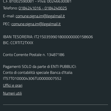
C.F. 81002590081 - P.Iva: 00246630081
Telefono:
0184241016 - 0184240025
E-mail:
PEC:
IBAN TESORERIA: IT21S0359901800000000158606
BIC: CCRTIT2TXXX
Conto Corrente Postale n. 13487186
Pagamenti SOLO da parte di ENTI PUBBLICI:
Conto di contabilità speciale Banca d’Italia
IT57T0100004306TU0000007552
Uffici e orari
Numeri utili