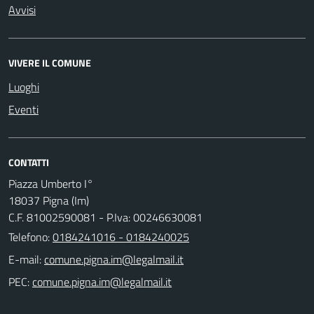
Avvisi
VIVERE IL COMUNE
Luoghi
Eventi
CONTATTI
Piazza Umberto I°
18037 Pigna (Im)
C.F. 81002590081 - P.Iva: 00246630081
Telefono:
0184241016 - 0184240025
E-mail:
PEC: